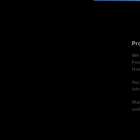
Pr
Wir
Pro
Ho
Auc
Inf
Mar
und