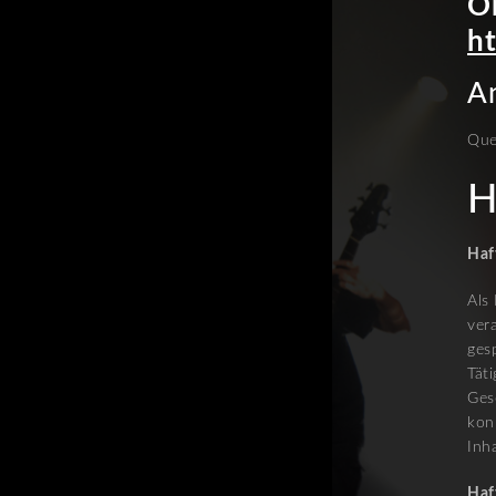
O
h
An
Que
H
Haf
Als
ver
ges
Tät
Ges
kon
Inh
Haf