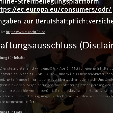
nline-Streitbeilegungsplattform
ttps://ec.europa.eu/consumers/odr/
gaben zur Berufshaftpflichtversich
lle:
http://www.e-recht24.de
aftungsausschluss (Disclai
tung für Inhalte
 Diensteanbieter sind wir gemäß § 7 Abs.1 TMG für eigene Inhalte a
antwortlich. Nach §§ 8 bis 10 TMG sind wir als Diensteanbieter jedoc
peicherte fremde Informationen zu überwachen oder nach Umständen
igkeit hinweisen. Verpflichtungen zur Entfernung oder Sperrung de
etzen bleiben hiervon unberührt. Eine diesbezügliche Haftung ist je
kreten Rechtsverletzung möglich. Bei Bekanntwerden von entsprec
alte umgehend entfernen.
tung für Links