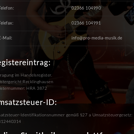
Telefon:
02366 104990
Telefax:
02366 104991
E-Mail:
info@pro-media-musik.de
gistereintrag:
tragung im Handelsregister.
istergericht:Recklinghausen
isternummer: HRA 3872
msatzsteuer-ID:
atzsteuer-Identifikationsnummer gemäß §27 a Umsatzsteuergesetz:
812440314