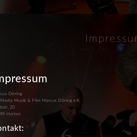
Impress
mpressum
cus Döring
 Media Musik & Film Marcus Döring e.K.
hstr. 20
99 Herten
ontakt: