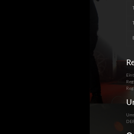
Re
Ein
Reg
Reg
U
Ums
DE