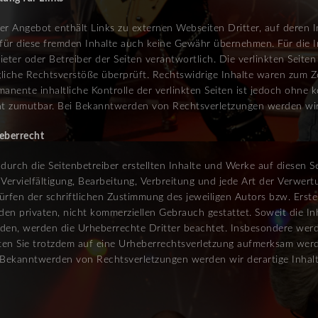
er Angebot enthält Links zu externen Webseiten Dritter, auf deren 
 für diese fremden Inhalte auch keine Gewähr übernehmen. Für die Inha
ieter oder Betreiber der Seiten verantwortlich. Die verlinkten Seit
liche Rechtsverstöße überprüft. Rechtswidrige Inhalte waren zum Ze
manente inhaltliche Kontrolle der verlinkten Seiten ist jedoch ohne
ht zumutbar. Bei Bekanntwerden von Rechtsverletzungen werden wir
eberrecht
 durch die Seitenbetreiber erstellten Inhalte und Werke auf diesen 
 Vervielfältigung, Bearbeitung, Verbreitung und jede Art der Verwe
ürfen der schriftlichen Zustimmung des jeweiligen Autors bzw. Erste
den privaten, nicht kommerziellen Gebrauch gestattet. Soweit die Inh
den, werden die Urheberrechte Dritter beachtet. Insbesondere werde
lten Sie trotzdem auf eine Urheberrechtsverletzung aufmerksam wer
 Bekanntwerden von Rechtsverletzungen werden wir derartige Inhal