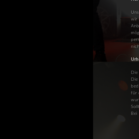
Uns
wir
Anb
mög
per
nic
Urh
Die
Die
bed
für 
wur
Sol
Bei